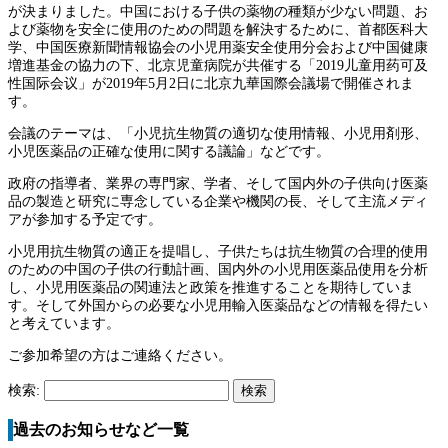
が決まりました。中国における子供の薬物の種類が少ない問題、お
よび薬物を安全に使用のための問題を解決するために、首都医科大
学、中国医療新聞情報協会の小児用薬安全使用分会および中国健康
増進基金の協力の下、北京児童病院が共催する「2019儿童用药可及
性国际会议」が2019年5月2日に北京九華国際会議場で開催されま
す。
会議のテーマは、「小児抗生物質の適切な使用情報、小児用剤形、
小児医薬品の正確な使用に関する議論」などです。
政府の指導者、業界の専門家、学者、そして国内外の子供向け医薬
品の製造と研究に専念している企業や機関の長、そして主流メディ
アが参加する予定です。
小児用抗生物質の適正を提唱し、子供たちは抗生物質の合理的使用
のための中国の子供の行動計画、国内外の小児用医薬品使用を分析
し、小児用医薬品の関連法と政策を推進することを期待していま
す。そして外国からの必要な小児用輸入医薬品などの情報を得たい
と考えています。
ご参加希望の方はご連絡ください。
検索:
過去のお知らせなど一覧